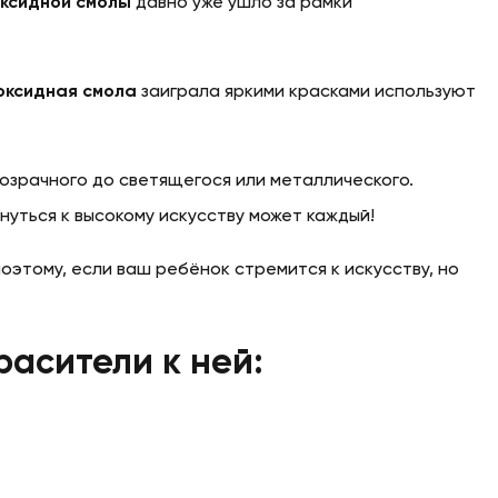
оксидной смолы
давно уже ушло за рамки
оксидная смола
заиграла яркими красками используют
озрачного до светящегося или металлического.
нуться к высокому искусству может каждый!
оэтому, если ваш ребёнок стремится к искусству, но
расители к ней: