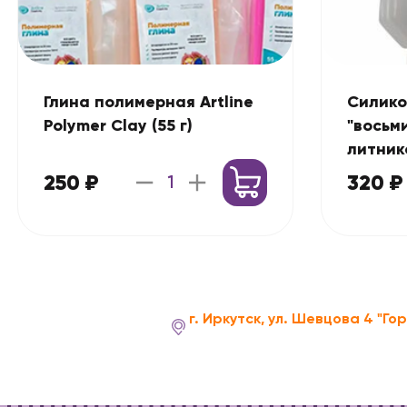
Глина полимерная Artline
Силико
Polymer Clay (55 г)
"восьм
литник
250 ₽
320 ₽
г. Иркутск, ул. Шевцова 4 "Го