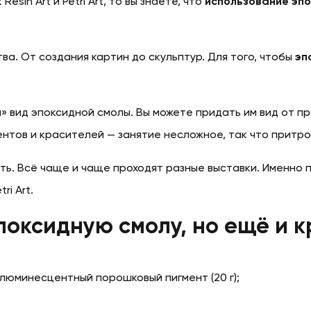
sin Art и Petri Art, то вы знаете, что
использование эп
ва. От создания картин до скульптур. Для того, чтобы
эп
вид эпоксидной смолы. Вы можете придать им вид от пр
ентов и красителей — занятие несложное, так что притро
ь. Всё чаще и чаще проходят разные выставки. Именно п
ri Art.
поксидную смолу, но ещё и к
люминесцентный порошковый пигмент (20 г);