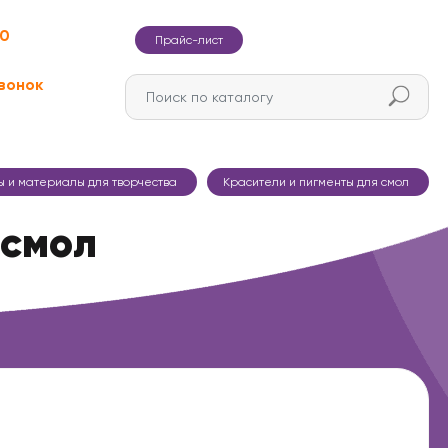
60
Прайс-лист
вонок
ы и материалы для творчества
Красители и пигменты для смол
 смол