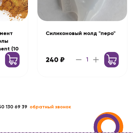
гмент
Силиконовый молд "перо"
олы
ment (10
240 ₽
50 130 69 39
обратный звонок