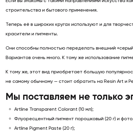
Если вы знакомы с такими направлениями искусства как Re
строительства и бытового применения.
Теперь её в широких кругах используют и для творчест
красители и пигменты.
Они способны полностью переделать внешний «серый» 
Вариантов очень много. К тому же использование пигм
К тому же, этот вид приобретает большую популярност
не самому обычному — стоит обратить на Resin Art и Pet
Мы поставляем не только э
Artline Transparent Colorant (10 мл);
Флуоресцентный пигмент порошковый (20 г) и фото
Artline Pigment Paste (20 г);