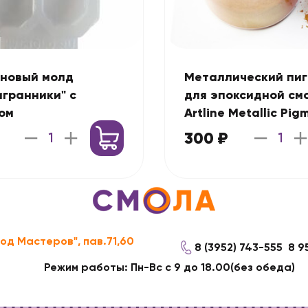
новый молд
Металлический пи
игранники" с
для эпоксидной см
ом
Artline Metallic Pig
г)
300 ₽
род Мастеров", пав.71,60
8 (3952) 743-555
8 9
Режим работы: Пн-Вс с 9 до 18.00(без обеда)