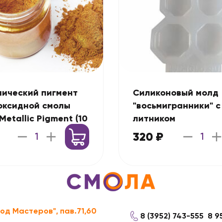
ический пигмент
Силиконовый молд
оксидной смолы
"восьмигранники" с
 Metallic Pigment (10
литником
320 ₽
род Мастеров", пав.71,60
8 (3952) 743-555
8 9