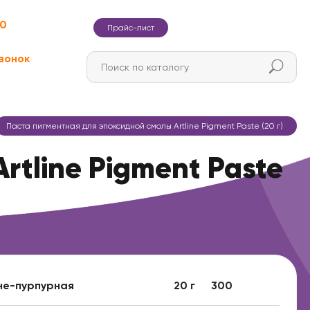
60
Прайс-лист
вонок
Паста пигментная для эпоксидной смолы Artline Pigment Paste (20 г)
rtline Pigment Paste
не-пурпурная
20 г
300