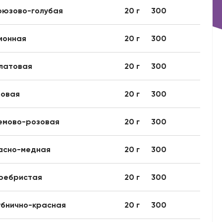
рюзово-голубая
20 г
300
монная
20 г
300
латовая
20 г
300
зовая
20 г
300
емово-розовая
20 г
300
асно-медная
20 г
300
ребристая
20 г
300
убнично-красная
20 г
300