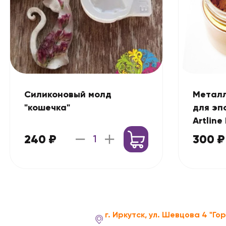
Силиконовый молд
Металл
"кошечка"
для эп
Artline
г)
240 ₽
300 ₽
г. Иркутск, ул. Шевцова 4 "Го