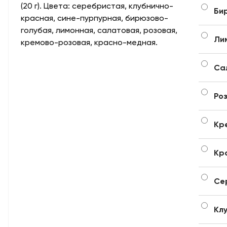
(20 г). Цвета: серебристая, клубнично-
Би
красная, сине-пурпурная, бирюзово-
голубая, лимонная, салатовая, розовая,
Ли
кремово-розовая, красно-медная.
Са
Ро
Кр
Кр
Се
Кл