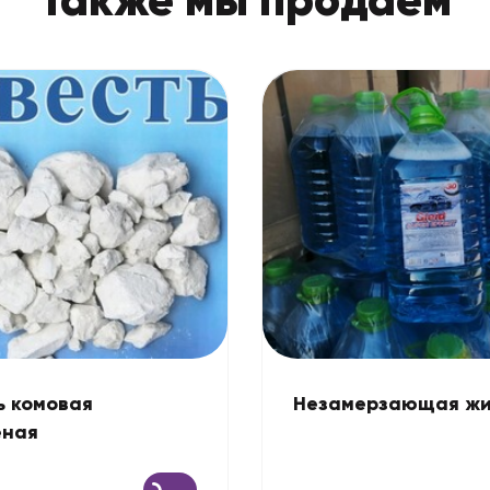
ь комовая
Незамерзающая жи
еная