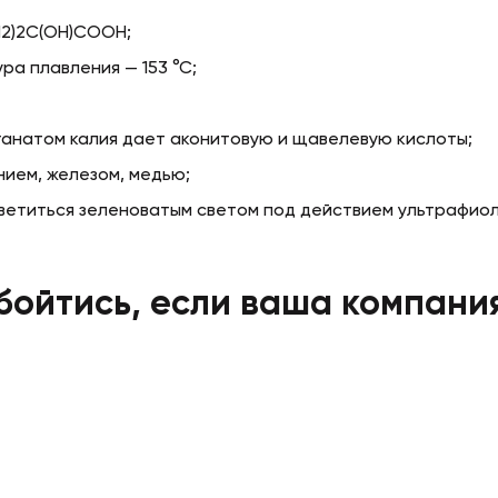
H2)2C(OH)COOH;
ра плавления — 153 °С;
ганатом калия дает аконитовую и щавелевую кислоты;
нием, железом, медью;
ветиться зеленоватым светом под действием ультрафио
бойтись, если ваша компани