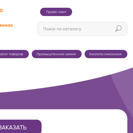
60
Прайс-лист
вонок
талог товаров
Промышленная химия
Кислота лимонная
ЗАКАЗАТЬ