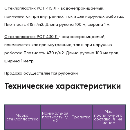
Стеклопластик РСТ 415 Л
- водонепроницаемый,
применяется при внутренних, так и для наружных работах.
Плотность 415 г/м2. Длина рулона 100 м, ширина 1 м.
Стеклопластик РСТ 430 Л
- водонепроницаемый,
применяется как при внутренних, так и при наружных
работах. Плотность 430 г/м2. Длина рулона 100 метров,
ширина 1 метр.
Продажа осуществляется рулонами.
Технические характеристики
М.д. 
Номинальная 
Марка 
пропиточного 
плотность, г/
Пропитка
Н
стеклопластика
состава, %, не 
м2
менее