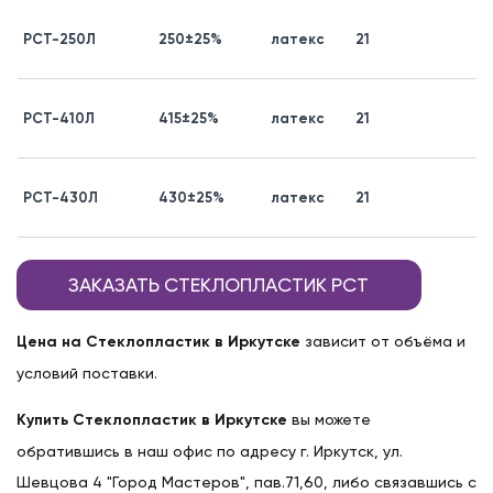
д
РСТ-250Л
250±25%
латекс
21
в
п
д
РСТ-410Л
415±25%
латекс
21
в
п
д
РСТ-430Л
430±25%
латекс
21
в
п
ЗАКАЗАТЬ СТЕКЛОПЛАСТИК РСТ
Цена на Стеклопластик в Иркутске
зависит от объёма и
условий поставки.
Купить Стеклопластик в Иркутске
вы можете
обратившись в наш офис по адресу г. Иркутск, ул.
Шевцова 4 "Город Мастеров", пав.71,60, либо связавшись с